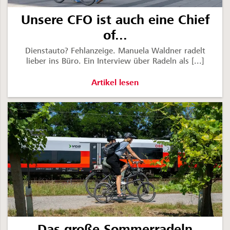
Unsere CFO ist auch eine Chief
of...
Dienstauto? Fehlanzeige. Manuela Waldner radelt
lieber ins Büro. Ein Interview über Radeln als [...]
Unsere CFO ist auch eine Chief of Fa
Artikel lesen
Das große Sommerradeln