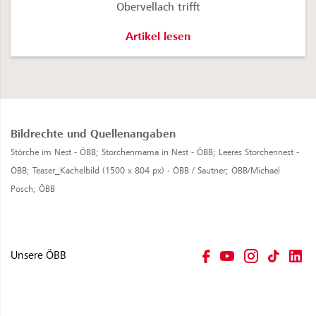
Obervellach trifft
Zwei Wasserkraftwerke packen aus 
Artikel lesen
Bildrechte und Quellenangaben
Störche im Nest - ÖBB;
Storchenmama in Nest - ÖBB;
Leeres Storchennest -
ÖBB;
Teaser_Kachelbild (1500 x 804 px) - ÖBB / Sautner;
ÖBB/Michael
Posch;
ÖBB
Unsere ÖBB