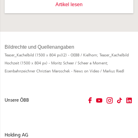
Gleisgeschichten: Christian, der Zugz
Artikel lesen
Bildrechte und Quellenangaben
Teaser_Kachelbild (1500 x 804 px)(2) - OEBB / Kielhorn;
Teaser_Kachelbild
Hochzeit (1500 x 804 px) - Moritz Scheer / Scheer a Moment;
Eisenbahnzeichner Christian Maroschek - News on Video / Markus Riedl
Unsere ÖBB
Holding AG