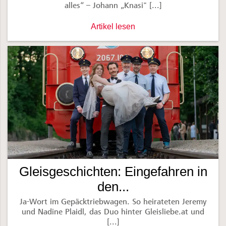
alles“ – Johann „Knasi" [...]
Zwei Legenden gehen in Pension -
Artikel lesen
Gleisgeschichten: Eingefahren in
den...
Ja-Wort im Gepäcktriebwagen. So heirateten Jeremy
und Nadine Plaidl, das Duo hinter Gleisliebe.at und
[...]