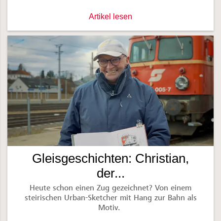
Gleisgeschichten: Eingefahren in den
Artikel lesen
Gleisgeschichten: Christian,
der...
Heute schon einen Zug gezeichnet? Von einem
steirischen Urban-Sketcher mit Hang zur Bahn als
Motiv.