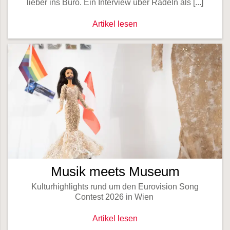
lieber ins Büro. Ein Interview über Radeln als [...]
Unsere CFO ist auch eine Chief of Fah
Artikel lesen
Musik meets Museum
Kulturhighlights rund um den Eurovision Song
Contest 2026 in Wien
Musik meets Museum -
Artikel lesen