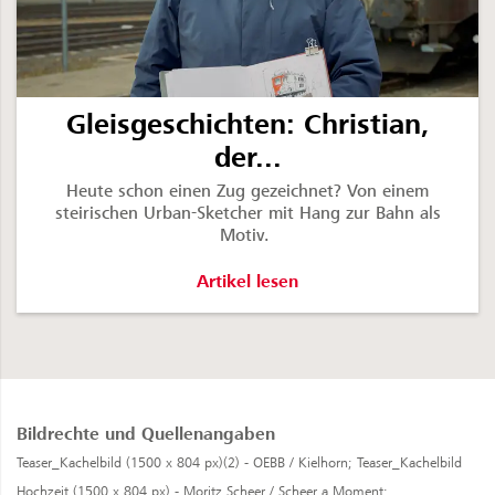
Gleisgeschichten: Christian,
der...
Heute schon einen Zug gezeichnet? Von einem
steirischen Urban-Sketcher mit Hang zur Bahn als
Motiv.
Gleisgeschichten: Christian, der Zug
Artikel lesen
Bildrechte und Quellenangaben
Teaser_Kachelbild (1500 x 804 px)(2) - OEBB / Kielhorn;
Teaser_Kachelbild
Hochzeit (1500 x 804 px) - Moritz Scheer / Scheer a Moment;