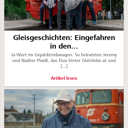
Gleisgeschichten: Eingefahren
in den...
Ja-Wort im Gepäcktriebwagen. So heirateten Jeremy
und Nadine Plaidl, das Duo hinter Gleisliebe.at und
[...]
Gleisgeschichten: Eingefahren in de
Artikel lesen