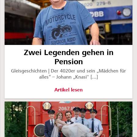
Zwei Legenden gehen in
Pension
Gleisgeschichten | Der 4020er und sein „Mädchen für
alles“ – Johann „Knasi" [...]
Zwei Legenden gehen in Pension -
Artikel lesen