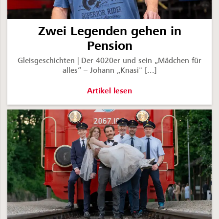
Zwei Legenden gehen in
Pension
Gleisgeschichten | Der 4020er und sein „Mädchen für
alles“ – Johann „Knasi" [...]
Zwei Legenden gehen in Pension -
Artikel lesen