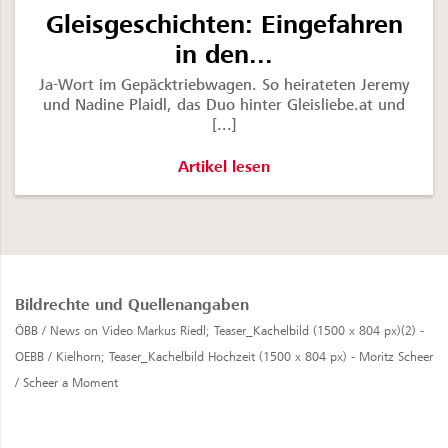
Gleisgeschichten: Eingefahren
in den...
Ja-Wort im Gepäcktriebwagen. So heirateten Jeremy
und Nadine Plaidl, das Duo hinter Gleisliebe.at und
[...]
Gleisgeschichten: Eingefahren in de
Artikel lesen
Bildrechte und Quellenangaben
ÖBB / News on Video Markus Riedl;
Teaser_Kachelbild (1500 x 804 px)(2) -
OEBB / Kielhorn;
Teaser_Kachelbild Hochzeit (1500 x 804 px) - Moritz Scheer
/ Scheer a Moment