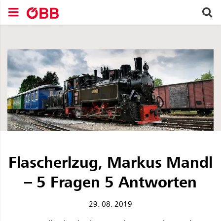
Zum Inhalt springen (Alt+0).
Zum Hauptmenü springen (Alt+1).
Zur Suche springen (Alt+2).
S
avigationsmenü schließen
Navigationsmenü öffnen
Suchen nach
Flascherlzug, Markus Mandl
– 5 Fragen 5 Antworten
29. 08. 2019