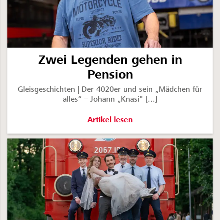
Zwei Legenden gehen in
Pension
Gleisgeschichten | Der 4020er und sein „Mädchen für
alles“ – Johann „Knasi" [...]
Zwei Legenden gehen in Pension -
Artikel lesen