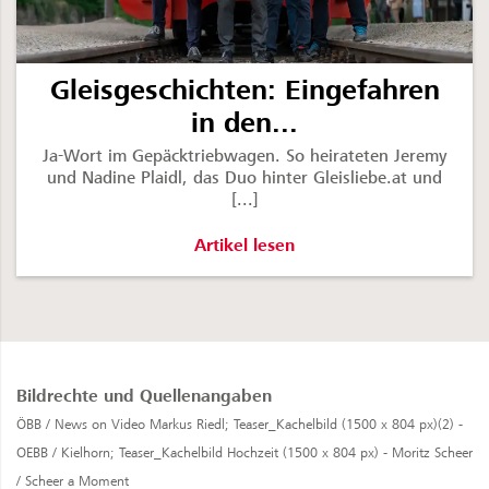
Gleisgeschichten: Eingefahren
in den...
Ja-Wort im Gepäcktriebwagen. So heirateten Jeremy
und Nadine Plaidl, das Duo hinter Gleisliebe.at und
[...]
Gleisgeschichten: Eingefahren in de
Artikel lesen
Bildrechte und Quellenangaben
ÖBB / News on Video Markus Riedl;
Teaser_Kachelbild (1500 x 804 px)(2) -
OEBB / Kielhorn;
Teaser_Kachelbild Hochzeit (1500 x 804 px) - Moritz Scheer
/ Scheer a Moment