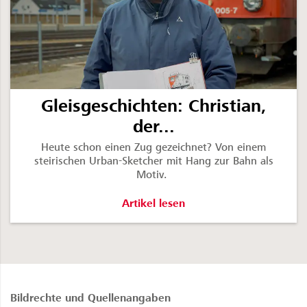
Gleisgeschichten: Christian,
der...
Heute schon einen Zug gezeichnet? Von einem
steirischen Urban-Sketcher mit Hang zur Bahn als
Motiv.
Gleisgeschichten: Christian, der Zug
Artikel lesen
Bildrechte und Quellenangaben