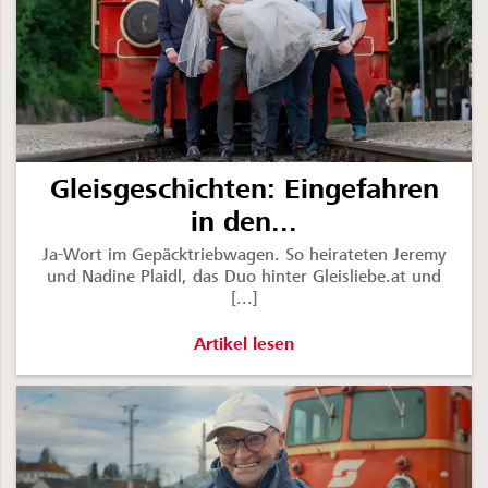
Gleisgeschichten: Eingefahren
in den...
Ja-Wort im Gepäcktriebwagen. So heirateten Jeremy
und Nadine Plaidl, das Duo hinter Gleisliebe.at und
[...]
Gleisgeschichten: Eingefahren in de
Artikel lesen