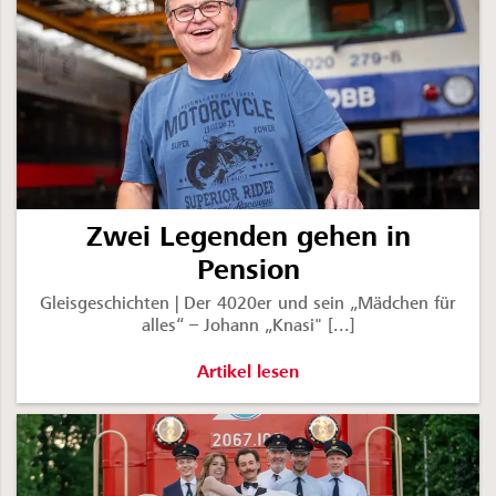
Zwei Legenden gehen in
Pension
Gleisgeschichten | Der 4020er und sein „Mädchen für
alles“ – Johann „Knasi" [...]
Zwei Legenden gehen in Pension -
Artikel lesen