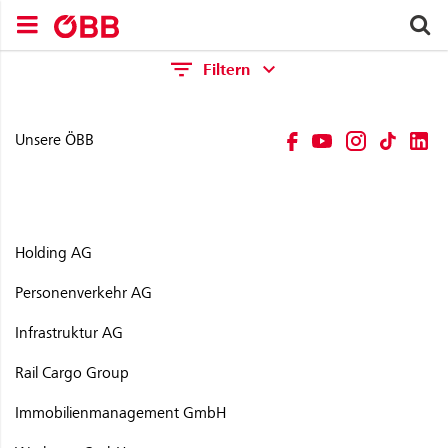
Zum Inhalt springen (Alt+0).
Zum Hauptmenü springen (Alt+1).
Zur Suche springen (Alt+2).
S
avigationsmenü schließen
Navigationsmenü öffnen
Filtern
Suchen nach
Unsere ÖBB
Österreich
Deutschland
Italien
Niederlande
Schweiz
Slowenien
Tschechien
Ungarn
Andere Länder
Holding AG
Personenverkehr AG
Infrastruktur AG
Rail Cargo Group
Immobilienmanagement GmbH