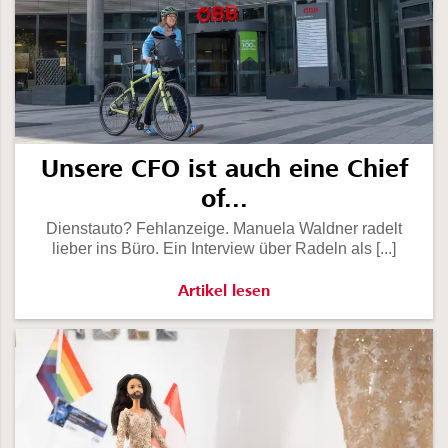
Unsere CFO ist auch eine Chief
of...
Dienstauto? Fehlanzeige. Manuela Waldner radelt
lieber ins Büro. Ein Interview über Radeln als [...]
Unsere CFO ist auch eine Chief of Fa
Artikel lesen