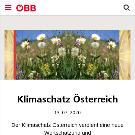
Zum Inhalt springen (Alt+0).
Zum Hauptmenü springen (Alt+1).
Zur Suche springen (Alt+2).
S
avigationsmenü schließen
Navigationsmenü öffnen
Suchen nach
Klimaschatz Österreich
13. 07. 2020
Der Klimaschatz Österreich verdient eine neue
Wertschätzung und