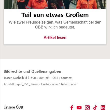
Teil von etwas Großem
Wie zwei Freunde zeigen, was Gemeinschaft bei den
ÖBB wirklich bedeutet.
Teil von etwas Großem -
Artikel lesen
Bildrechte und Quellenangaben
Teaser_Kachelbild (1500 x 804 px) - ÖBB / Sautner;
Ausstellungen_ESC_Teaser - Unstoppable / Tiefenthalter
Unsere ÖBB