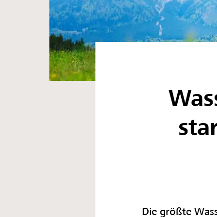
Wass
sta
Die größte Wass