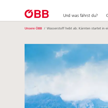
Zum Inhalt springen (Alt+0).
Zum Hauptmenü springen (Alt+1).
Zur Suche springen (Alt+2).
Und was fährst du?
G
Unsere ÖBB
/
Wasserstoff hebt ab: Kärnten startet in e
Suchen nach