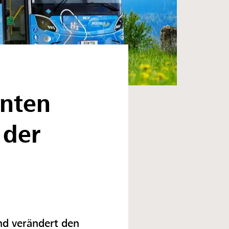
rnten
 der
nd verändert den