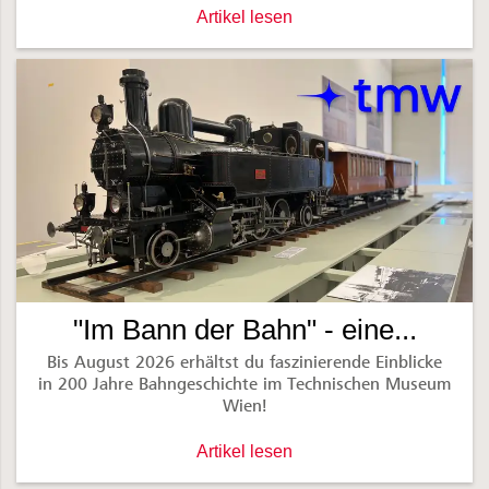
Wes Anderson unterwegs mit dem Nigh
Artikel lesen
"Im Bann der Bahn" - eine...
Bis August 2026 erhältst du faszinierende Einblicke
in 200 Jahre Bahngeschichte im Technischen Museum
Wien!
"Im Bann der Bahn" - eine Ausstellung,
Artikel lesen