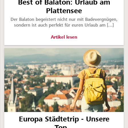
Best of Balaton: Urlaub am
Plattensee
Der Balaton begeistert nicht nur mit Badevergnügen,
sondern ist auch perfekt für euren Urlaub am [...]
Best of Balaton: Urlaub am Plattense
Artikel lesen
Europa Städtetrip - Unsere
Top...