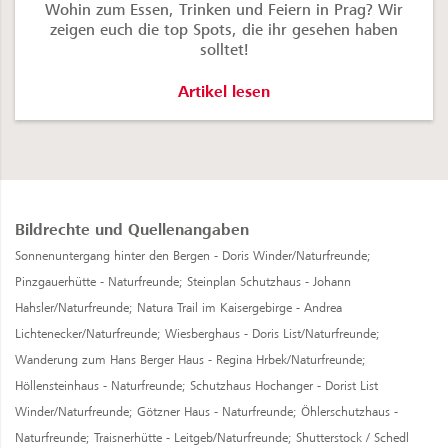
Wohin zum Essen, Trinken und Feiern in Prag? Wir
zeigen euch die top Spots, die ihr gesehen haben
solltet!
7 Top Prag Restaurants, Bars & Märk
Artikel lesen
Bildrechte und Quellenangaben
Sonnenuntergang hinter den Bergen - Doris Winder/Naturfreunde;
Pinzgauerhütte - Naturfreunde;
Steinplan Schutzhaus - Johann
Hahsler/Naturfreunde;
Natura Trail im Kaisergebirge - Andrea
Lichtenecker/Naturfreunde;
Wiesberghaus - Doris List/Naturfreunde;
Wanderung zum Hans Berger Haus - Regina Hrbek/Naturfreunde;
Höllensteinhaus - Naturfreunde;
Schutzhaus Hochanger - Dorist List
Winder/Naturfreunde;
Götzner Haus - Naturfreunde;
Öhlerschutzhaus -
Naturfreunde;
Traisnerhütte - Leitgeb/Naturfreunde;
Shutterstock / Schedl