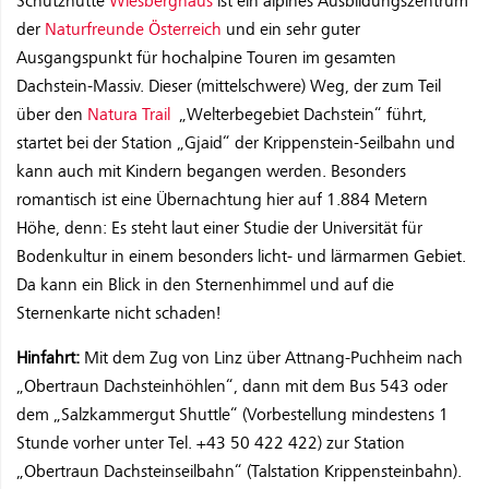
Schutzhütte
Wiesberghaus
ist ein alpines Ausbildungszentrum
der
Naturfreunde Österreich
und ein sehr guter
Ausgangspunkt für hochalpine Touren im gesamten
Dachstein-Massiv. Dieser (mittelschwere) Weg, der zum Teil
über den
Natura Trail
„Welterbegebiet Dachstein“ führt,
startet bei der Station „Gjaid“ der Krippenstein-Seilbahn und
kann auch mit Kindern begangen werden. Besonders
romantisch ist eine Übernachtung hier auf 1.884 Metern
Höhe, denn: Es steht laut einer Studie der Universität für
Bodenkultur in einem besonders licht- und lärmarmen Gebiet.
Da kann ein Blick in den Sternenhimmel und auf die
Sternenkarte nicht schaden!
Hinfahrt:
Mit dem Zug von Linz über Attnang-Puchheim nach
„Obertraun Dachsteinhöhlen“, dann mit dem Bus 543 oder
dem „Salzkammergut Shuttle“ (Vorbestellung mindestens 1
Stunde vorher unter Tel. +43 50 422 422) zur Station
„Obertraun Dachsteinseilbahn“ (Talstation Krippensteinbahn).