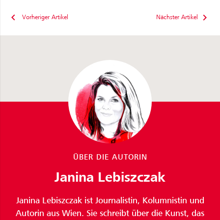
Vorheriger Artikel
Nächster Artikel
ÜBER DIE AUTORIN
Janina Lebiszczak
Janina Lebiszczak ist Journalistin, Kolumnistin und
Autorin aus Wien. Sie schreibt über die Kunst, das