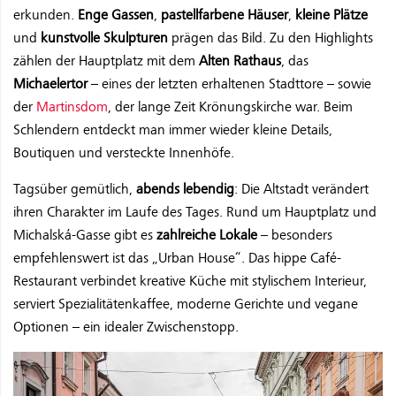
erkunden.
Enge Gassen
,
pastellfarbene
Häuser
,
kleine Plätze
und
kunstvolle Skulpturen
prägen das Bild. Zu den Highlights
zählen der Hauptplatz mit dem
Alten Rathaus
, das
Michaelertor
– eines der letzten erhaltenen Stadttore – sowie
der
Martinsdom
, der lange Zeit Krönungskirche war. Beim
Schlendern entdeckt man immer wieder kleine Details,
Boutiquen und versteckte Innenhöfe.
Tagsüber gemütlich,
abends lebendig
: Die Altstadt verändert
ihren Charakter im Laufe des Tages. Rund um Hauptplatz und
Michalská-Gasse gibt es
zahlreiche Lokale
– besonders
empfehlenswert ist das „Urban House“. Das hippe Café-
Restaurant verbindet kreative Küche mit stylischem Interieur,
serviert Spezialitätenkaffee, moderne Gerichte und vegane
Optionen – ein idealer Zwischenstopp.