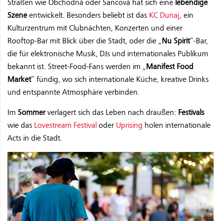
Straßen wie Obchodná oder Šancová hat sich eine
lebendige
Szene
entwickelt. Besonders beliebt ist das
KC Dunaj
, ein
Kulturzentrum mit Clubnächten, Konzerten und einer
Rooftop-Bar mit Blick über die Stadt, oder die „
Nu Spirit
“-Bar,
die für elektronische Musik, DJs und internationales Publikum
bekannt ist. Street-Food-Fans werden im „
Manifest Food
Market
“ fündig, wo sich internationale Küche, kreative Drinks
und entspannte Atmosphäre verbinden.
Im
Sommer
verlagert sich das Leben nach draußen:
Festivals
wie das
Lovestream Festival
oder
Uprising
holen internationale
Acts in die Stadt.