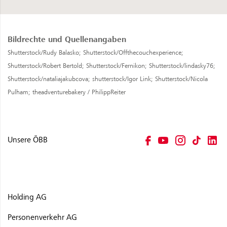
Bildrechte und Quellenangaben
Shutterstock/Rudy Balasko;
Shutterstock/Offthecouchexperience;
Shutterstock/Robert Bertold;
Shutterstock/Fernikon;
Shutterstock/lindasky76;
Shutterstock/nataliajakubcova;
shutterstock/Igor Link;
Shutterstock/Nicola
Pulham;
theadventurebakery / PhilippReiter
Unsere ÖBB
Holding AG
Personenverkehr AG