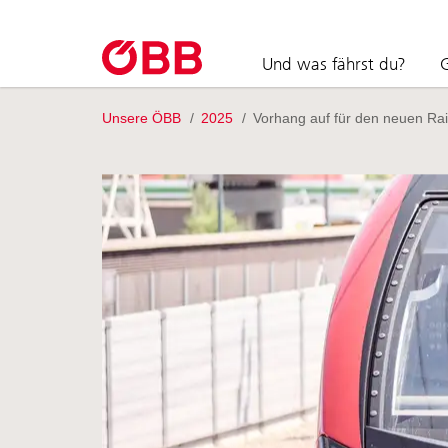
Zum Inhalt springen (Alt+0).
Zum Hauptmenü springen (Alt+1).
Zur Suche springen (Alt+2).
Und was fährst du?
G
Unsere ÖBB
/
2025
/
Vorhang auf für den neuen Rai
Suchen nach