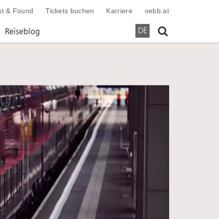
st & Found
Tickets buchen
Karriere
oebb.at
Suchen
DE
Reiseblog