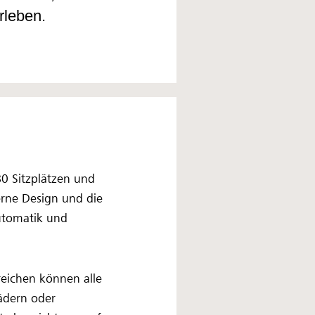
rleben.
80 Sitzplätzen und
erne Design und die
utomatik und
reichen können alle
ädern oder