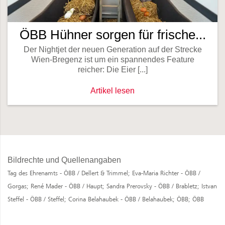
ÖBB Hühner sorgen für frische...
Der Nightjet der neuen Generation auf der Strecke
Wien-Bregenz ist um ein spannendes Feature
reicher: Die Eier [...]
ÖBB Hühner sorgen für frische Frühstü
Artikel lesen
Bildrechte und Quellenangaben
Tag des Ehrenamts - ÖBB / Dellert & Trimmel;
Eva-Maria Richter - ÖBB /
Gorgas;
René Mader - ÖBB / Haupt;
Sandra Prerovsky - ÖBB / Brabletz;
Istvan
Steffel - ÖBB / Steffel;
Corina Belahaubek - ÖBB / Belahaubek;
ÖBB;
ÖBB