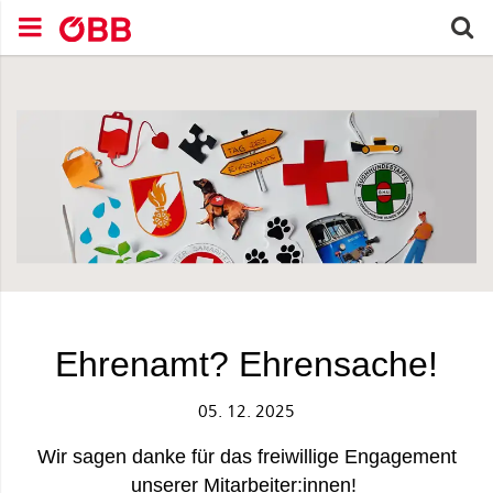
Zum Inhalt springen (Alt+0).
Zum Hauptmenü springen (Alt+1).
Zur Suche springen (Alt+2).
S
avigationsmenü schließen
Navigationsmenü öffnen
Suchen nach
Ehrenamt? Ehrensache!
05. 12. 2025
Wir sagen danke für das freiwillige Engagement
unserer Mitarbeiter:innen!